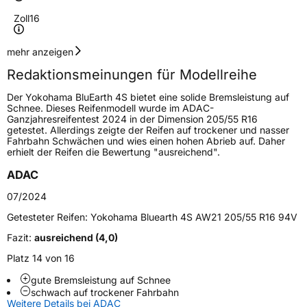
Zoll
16
Geschwindigkeitsindex
H
mehr anzeigen
Redaktionsmeinungen für Modellreihe
Höchstgeschwindigkeit
210 km/h
Der Yokohama BluEarth 4S bietet eine solide Bremsleistung auf
Lastindex
98
Schnee. Dieses Reifenmodell wurde im ADAC-
Ganzjahresreifentest 2024 in der Dimension 205/55 R16
getestet. Allerdings zeigte der Reifen auf trockener und nasser
Höchstlast
750 kg
Fahrbahn Schwächen und wies einen hohen Abrieb auf. Daher
erhielt der Reifen die Bewertung "ausreichend".
Gewicht (in kg)
10,52 kg
ADAC
Generelle Merkmale
07/2024
Fahrzeugtyp
PKW
Getesteter Reifen:
Yokohama Bluearth 4S AW21 205/55 R16 94V
Verwendung
Ganzjahresreifen
Fazit:
ausreichend (4,0)
Modellname
Bluearth 4S AW21
Platz 14 von 16
Fahrzeugart
PKW & SUV
gute Bremsleistung auf Schnee
schwach auf trockener Fahrbahn
Weitere Details bei ADAC