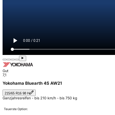
Gut
7,1
Yokohama Bluearth 4S AW21
215/65 R16 98 H
Ganzjahresreifen - bis 210 km/h - bis 750 kg
Teuerste Option: