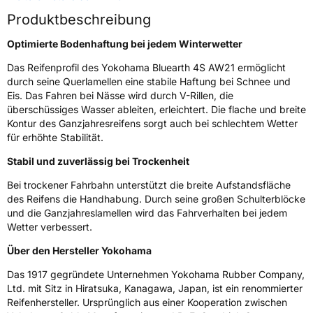
Weitere Eigenschaften
Produktbeschreibung
Schlauchtyp
TL
Optimierte Bodenhaftung bei jedem Winterwetter
Das Reifenprofil des Yokohama Bluearth 4S AW21 ermöglicht
Zustand
Neureifen
durch seine Querlamellen eine stabile Haftung bei Schnee und
Eis. Das Fahren bei Nässe wird durch V-Rillen, die
M+S
Ja
überschüssiges Wasser ableiten, erleichtert. Die flache und breite
Kontur des Ganzjahresreifens sorgt auch bei schlechtem Wetter
EU Label
für erhöhte Stabilität.
Effizienz
C
Stabil und zuverlässig bei Trockenheit
Bei trockener Fahrbahn unterstützt die breite Aufstandsfläche
Nasshaftung
B
des Reifens die Handhabung. Durch seine großen Schulterblöcke
und die Ganzjahreslamellen wird das Fahrverhalten bei jedem
Wetter verbessert.
Rollgeräusch (Klasse)
B
Über den Hersteller Yokohama
Rollgeräusch (dB)
72
Das 1917 gegründete Unternehmen Yokohama Rubber Company,
Fahrzeugklasse
C1
Ltd. mit Sitz in Hiratsuka, Kanagawa, Japan, ist ein renommierter
Reifenhersteller. Ursprünglich aus einer Kooperation zwischen