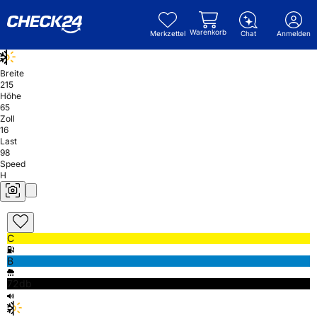
Warenkorb
Merkzettel
Chat
Anmelden
Breite
215
Höhe
65
Zoll
16
Last
98
Speed
H
C
B
72db