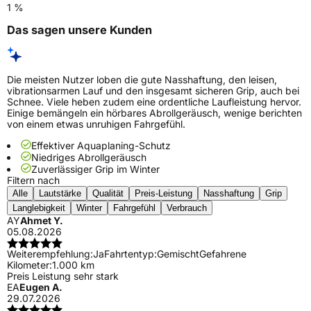
1 %
Das sagen unsere Kunden
Die meisten Nutzer loben die gute Nasshaftung, den leisen,
vibrationsarmen Lauf und den insgesamt sicheren Grip, auch bei
Schnee. Viele heben zudem eine ordentliche Laufleistung hervor.
Einige bemängeln ein hörbares Abrollgeräusch, wenige berichten
von einem etwas unruhigen Fahrgefühl.
Effektiver Aquaplaning-Schutz
Niedriges Abrollgeräusch
Zuverlässiger Grip im Winter
Filtern nach
Alle
Lautstärke
Qualität
Preis-Leistung
Nasshaftung
Grip
Langlebigkeit
Winter
Fahrgefühl
Verbrauch
AY
Ahmet Y.
05.08.2026
Weiterempfehlung:
Ja
Fahrtentyp:
Gemischt
Gefahrene
Kilometer:
1.000 km
Preis Leistung sehr stark
EA
Eugen A.
29.07.2026