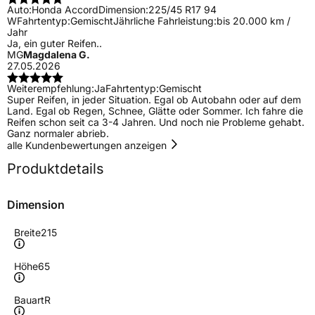
Auto:
Honda Accord
Dimension:
225/45 R17 94
W
Fahrtentyp:
Gemischt
Jährliche Fahrleistung:
bis 20.000 km /
Jahr
Ja, ein guter Reifen..
MG
Magdalena G.
27.05.2026
Weiterempfehlung:
Ja
Fahrtentyp:
Gemischt
Super Reifen, in jeder Situation. Egal ob Autobahn oder auf dem
Land. Egal ob Regen, Schnee, Glätte oder Sommer. Ich fahre die
Reifen schon seit ca 3-4 Jahren. Und noch nie Probleme gehabt.
Ganz normaler abrieb.
alle Kundenbewertungen anzeigen
Produktdetails
Dimension
Breite
215
Höhe
65
Bauart
R