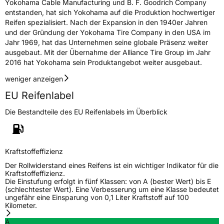
3PMSF / Schneeflockensymbol / Alpine-Symbol
Ja
Yokohama Cable Manufacturing und B. F. Goodrich Company
entstanden, hat sich Yokohama auf die Produktion hochwertiger
Reifen spezialisiert. Nach der Expansion in den 1940er Jahren
Eisgrip
Nein
und der Gründung der Yokohama Tire Company in den USA im
EPREL ID
638977
Jahr 1969, hat das Unternehmen seine globale Präsenz weiter
ausgebaut. Mit der Übernahme der Alliance Tire Group im Jahr
Allgemeine Produktsicherheit (GPSR)
2016 hat Yokohama sein Produktangebot weiter ausgebaut.
weniger anzeigen
Herstellerkontakt
Yokohama Europe GmbH, Monschauer Str.
12 40549 Düsseldorf, Deutschland,
EU Reifenlabel
www.yokohama.eu
Die Bestandteile des EU Reifenlabels im Überblick
Kraftstoffeffizienz
Der Rollwiderstand eines Reifens ist ein wichtiger Indikator für die
Kraftstoffeffizienz.
Die Einstufung erfolgt in fünf Klassen: von A (bester Wert) bis E
(schlechtester Wert). Eine Verbesserung um eine Klasse bedeutet
ungefähr eine Einsparung von 0,1 Liter Kraftstoff auf 100
Kilometer.
A