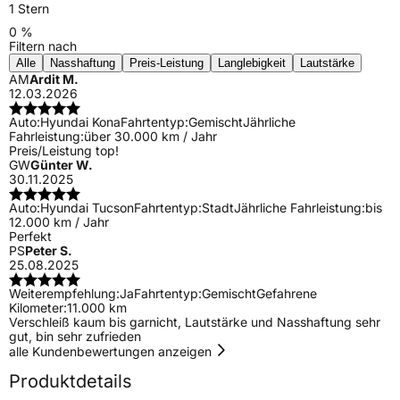
1 Stern
0 %
Filtern nach
Alle
Nasshaftung
Preis-Leistung
Langlebigkeit
Lautstärke
AM
Ardit M.
12.03.2026
Auto:
Hyundai Kona
Fahrtentyp:
Gemischt
Jährliche
Fahrleistung:
über 30.000 km / Jahr
Preis/Leistung top!
GW
Günter W.
30.11.2025
Auto:
Hyundai Tucson
Fahrtentyp:
Stadt
Jährliche Fahrleistung:
bis
12.000 km / Jahr
Perfekt
PS
Peter S.
25.08.2025
Weiterempfehlung:
Ja
Fahrtentyp:
Gemischt
Gefahrene
Kilometer:
11.000 km
Verschleiß kaum bis garnicht, Lautstärke und Nasshaftung sehr
gut, bin sehr zufrieden
alle Kundenbewertungen anzeigen
Produktdetails