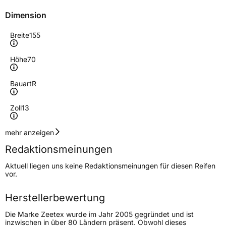
Dimension
Breite
155
Höhe
70
Bauart
R
Zoll
13
Geschwindigkeitsindex
T
mehr anzeigen
Redaktionsmeinungen
Höchstgeschwindigkeit
190 km/h
Aktuell liegen uns keine Redaktionsmeinungen für diesen Reifen
Lastindex
75
vor.
Höchstlast
387 kg
Herstellerbewertung
Die Marke Zeetex wurde im Jahr 2005 gegründet und ist
Generelle Merkmale
inzwischen in über 80 Ländern präsent. Obwohl dieses