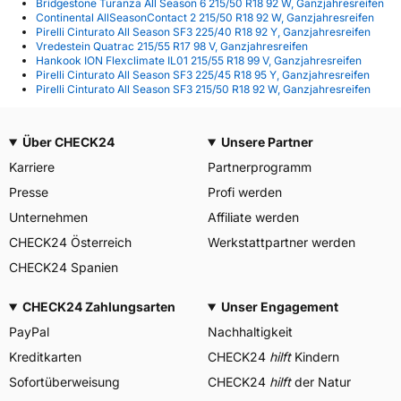
Bridgestone Turanza All Season 6 215/50 R18 92 W, Ganzjahresreifen
Continental AllSeasonContact 2 215/50 R18 92 W, Ganzjahresreifen
Pirelli Cinturato All Season SF3 225/40 R18 92 Y, Ganzjahresreifen
Vredestein Quatrac 215/55 R17 98 V, Ganzjahresreifen
Hankook ION Flexclimate IL01 215/55 R18 99 V, Ganzjahresreifen
Pirelli Cinturato All Season SF3 225/45 R18 95 Y, Ganzjahresreifen
Pirelli Cinturato All Season SF3 215/50 R18 92 W, Ganzjahresreifen
Über CHECK24
Unsere Partner
Karriere
Partnerprogramm
Presse
Profi werden
Unternehmen
Affiliate werden
CHECK24 Österreich
Werkstattpartner werden
CHECK24 Spanien
CHECK24 Zahlungsarten
Unser Engagement
PayPal
Nachhaltigkeit
Kreditkarten
CHECK24
hilft
Kindern
Sofortüberweisung
CHECK24
hilft
der Natur