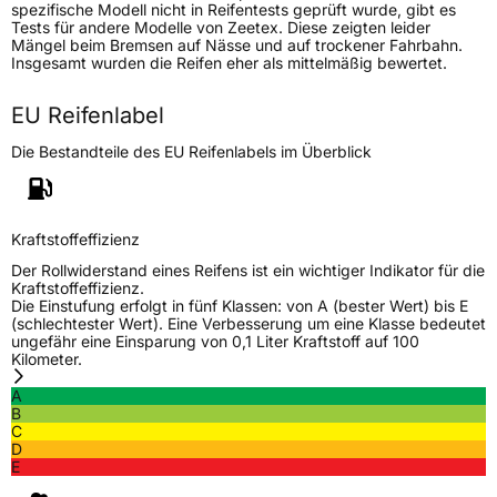
spezifische Modell nicht in Reifentests geprüft wurde, gibt es
Fahrzeugtyp
PKW
Tests für andere Modelle von Zeetex. Diese zeigten leider
Mängel beim Bremsen auf Nässe und auf trockener Fahrbahn.
Verwendung
Ganzjahresreifen
Insgesamt wurden die Reifen eher als mittelmäßig bewertet.
Modellname
ZT 8000 4S
EU Reifenlabel
Fahrzeugart
PKW & SUV
Die Bestandteile des EU Reifenlabels im Überblick
Weitere Eigenschaften
Schlauchtyp
TL
Kraftstoffeffizienz
Der Rollwiderstand eines Reifens ist ein wichtiger Indikator für die
Zustand
Neureifen
Kraftstoffeffizienz.
Die Einstufung erfolgt in fünf Klassen: von A (bester Wert) bis E
(schlechtester Wert). Eine Verbesserung um eine Klasse bedeutet
M+S
Ja
ungefähr eine Einsparung von 0,1 Liter Kraftstoff auf 100
Kilometer.
EU Label
A
B
Effizienz
D
C
D
E
Nasshaftung
B