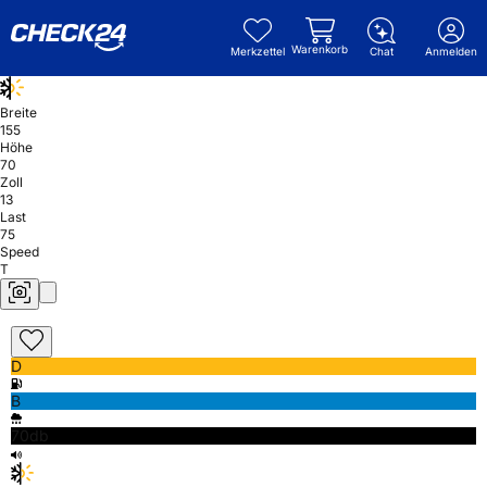
Warenkorb
Merkzettel
Chat
Anmelden
Breite
155
Höhe
70
Zoll
13
Last
75
Speed
T
D
B
70db