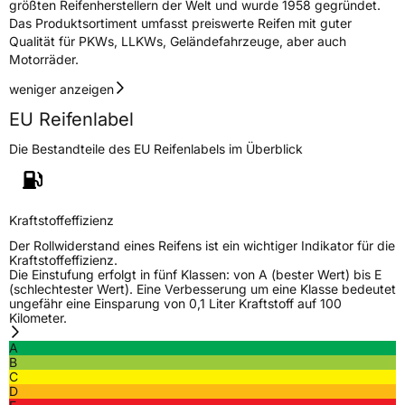
EPREL ID
452933
größten Reifenherstellern der Welt und wurde 1958 gegründet.
Das Produktsortiment umfasst preiswerte Reifen mit guter
Allgemeine Produktsicherheit (GPSR)
Qualität für PKWs, LLKWs, Geländefahrzeuge, aber auch
Motorräder.
Herstellerkontakt
Zhongce Europe GmbH, Hollerithallee 17
weniger anzeigen
30419 Hannover Nordrhein-Westfalen
Deutschland, leoliao@zc-rubber.com
EU Reifenlabel
Die Bestandteile des EU Reifenlabels im Überblick
Kraftstoffeffizienz
Der Rollwiderstand eines Reifens ist ein wichtiger Indikator für die
Kraftstoffeffizienz.
Die Einstufung erfolgt in fünf Klassen: von A (bester Wert) bis E
(schlechtester Wert). Eine Verbesserung um eine Klasse bedeutet
ungefähr eine Einsparung von 0,1 Liter Kraftstoff auf 100
Kilometer.
A
B
C
D