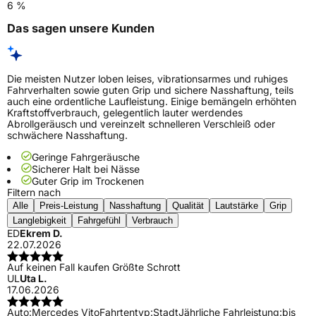
6 %
Das sagen unsere Kunden
Die meisten Nutzer loben leises, vibrationsarmes und ruhiges
Fahrverhalten sowie guten Grip und sichere Nasshaftung, teils
auch eine ordentliche Laufleistung. Einige bemängeln erhöhten
Kraftstoffverbrauch, gelegentlich lauter werdendes
Abrollgeräusch und vereinzelt schnelleren Verschleiß oder
schwächere Nasshaftung.
Geringe Fahrgeräusche
Sicherer Halt bei Nässe
Guter Grip im Trockenen
Filtern nach
Alle
Preis-Leistung
Nasshaftung
Qualität
Lautstärke
Grip
Langlebigkeit
Fahrgefühl
Verbrauch
ED
Ekrem D.
22.07.2026
Auf keinen Fall kaufen Größte Schrott
UL
Uta L.
17.06.2026
Auto:
Mercedes Vito
Fahrtentyp:
Stadt
Jährliche Fahrleistung:
bis