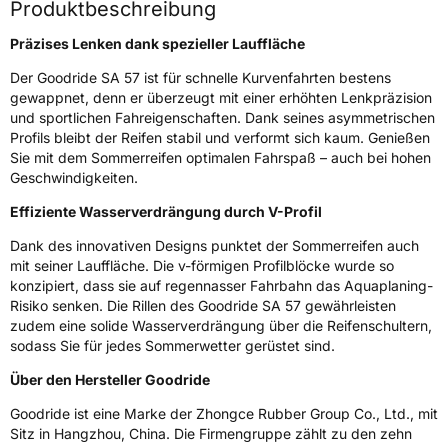
Zustand
Neureifen
Produktbeschreibung
Präzises Lenken dank spezieller Lauffläche
Verstärkt
XL
Der Goodride SA 57 ist für schnelle Kurvenfahrten bestens
gewappnet, denn er überzeugt mit einer erhöhten Lenkpräzision
EU Label
und sportlichen Fahreigenschaften. Dank seines asymmetrischen
Profils bleibt der Reifen stabil und verformt sich kaum. Genießen
Effizienz
C
Sie mit dem Sommerreifen optimalen Fahrspaß – auch bei hohen
Geschwindigkeiten.
Nasshaftung
B
Effiziente Wasserverdrängung durch V-Profil
Dank des innovativen Designs punktet der Sommerreifen auch
Rollgeräusch (Klasse)
B
mit seiner Lauffläche. Die v-förmigen Profilblöcke wurde so
konzipiert, dass sie auf regennasser Fahrbahn das Aquaplaning-
Rollgeräusch (dB)
73
Risiko senken. Die Rillen des Goodride SA 57 gewährleisten
Fahrzeugklasse
C1
zudem eine solide Wasserverdrängung über die Reifenschultern,
sodass Sie für jedes Sommerwetter gerüstet sind.
3PMSF / Schneeflockensymbol / Alpine-Symbol
Nein
Über den Hersteller Goodride
Goodride ist eine Marke der Zhongce Rubber Group Co., Ltd., mit
Eisgrip
Nein
Sitz in Hangzhou, China. Die Firmengruppe zählt zu den zehn