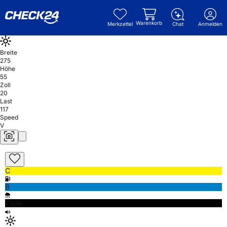
Warenkorb
Merkzettel
Chat
Anmelden
Breite
275
Höhe
55
Zoll
20
Last
117
Speed
V
C
B
73db