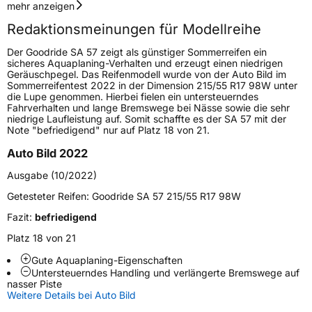
Geschwindigkeitsindex
V
mehr anzeigen
Redaktionsmeinungen für Modellreihe
Höchstgeschwindigkeit
240 km/h
Der Goodride SA 57 zeigt als günstiger Sommerreifen ein
Lastindex
117
sicheres Aquaplaning-Verhalten und erzeugt einen niedrigen
Geräuschpegel. Das Reifenmodell wurde von der Auto Bild im
Sommerreifentest 2022 in der Dimension 215/55 R17 98W unter
Höchstlast
1285 kg
die Lupe genommen. Hierbei fielen ein untersteuerndes
Fahrverhalten und lange Bremswege bei Nässe sowie die sehr
niedrige Laufleistung auf. Somit schaffte es der SA 57 mit der
Generelle Merkmale
Note "befriedigend" nur auf Platz 18 von 21.
Fahrzeugtyp
PKW
Auto Bild 2022
Verwendung
Sommerreifen
Ausgabe (10/2022)
Modellname
SA 57
Getesteter Reifen:
Goodride SA 57 215/55 R17 98W
Fahrzeugart
PKW & SUV
Fazit:
befriedigend
Platz 18 von 21
Weitere Eigenschaften
Gute Aquaplaning-Eigenschaften
Untersteuerndes Handling und verlängerte Bremswege auf
Schlauchtyp
TL
nasser Piste
Weitere Details bei Auto Bild