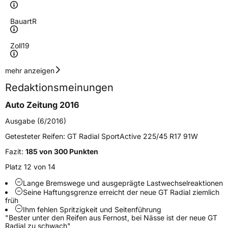
Bauart
R
Zoll
19
Geschwindigkeitsindex
Y
mehr anzeigen
Redaktionsmeinungen
Höchstgeschwindigkeit
300 km/h
Auto Zeitung 2016
Lastindex
96
Ausgabe (6/2016)
Höchstlast
710 kg
Getesteter Reifen:
GT Radial SportActive 225/45 R17 91W
Fazit:
185 von 300 Punkten
Generelle Merkmale
Platz 12 von 14
Fahrzeugtyp
PKW
Lange Bremswege und ausgeprägte Lastwechselreaktionen
Verwendung
Sommerreifen
Seine Haftungsgrenze erreicht der neue GT Radial ziemlich
früh
Modellname
Sportactive
Ihm fehlen Spritzigkeit und Seitenführung
"Bester unter den Reifen aus Fernost, bei Nässe ist der neue GT
Fahrzeugart
PKW & SUV
Radial zu schwach"