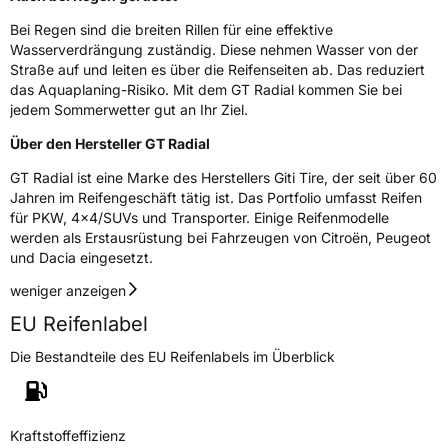
3PMSF / Schneeflockensymbol / Alpine-Symbol
Nein
Bei Regen sind die breiten Rillen für eine effektive
Wasserverdrängung zuständig. Diese nehmen Wasser von der
Eisgrip
Nein
Straße auf und leiten es über die Reifenseiten ab. Das reduziert
EPREL ID
2140186
das Aquaplaning-Risiko. Mit dem GT Radial kommen Sie bei
jedem Sommerwetter gut an Ihr Ziel.
Allgemeine Produktsicherheit (GPSR)
Über den Hersteller GT Radial
Herstellerkontakt
Giti Tire Deutschland GmbH, Giti Tire
GT Radial ist eine Marke des Herstellers Giti Tire, der seit über 60
Deutschland GmbH Hollerithallee 18a 30419
Hannover Germany,
Jahren im Reifengeschäft tätig ist. Das Portfolio umfasst Reifen
label.information@eu.giti.com
für PKW, 4x4/SUVs und Transporter. Einige Reifenmodelle
werden als Erstausrüstung bei Fahrzeugen von Citroën, Peugeot
und Dacia eingesetzt.
weniger anzeigen
EU Reifenlabel
Die Bestandteile des EU Reifenlabels im Überblick
Kraftstoffeffizienz