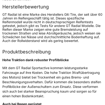
Herstellerbewertung
Weitere Eigenschaften
GT Radial ist eine Marke des Herstellers Giti Tire, der seit über 60
Jahren im Reifengeschäft tätig ist. Dieses spezifische
Schlauchtyp
TL
Reifenmodell wurde nicht in deutschsprachigen Reifentests
getestet, jedoch gibt es Tests für andere GT Radial Modelle. Die
Reifen dieser Marke zeigen eine gute Bremsleistung auf
Zustand
Neureifen
trockenen Straßen und leise Abrollgeräusche, jedoch weisen sie
Schwächen bei Nässe und durchschnittliche Bodenhaftung auf.
Auch der Rollwiderstand wird als gering bewertet.
EU Label
Produktbeschreibung
Effizienz
C
Hohe Traktion dank robuster Profilblöcke
Nasshaftung
B
Mit dem GT Radial Sportactive kommen leistungsstarke
Fahrzeuge auf ihre Kosten. Die hohe Traktion (Kraftübertragung
Rollgeräusch (Klasse)
B
des Motors) bietet bei Trockenheit ein gutes Brems- und
Beschleunigungsverhalten. Dafür kommen die besonders steifen
Profilblöcke der Außenschultern zum Einsatz. Diese verformen
Rollgeräusch (dB)
72
sich auch bei starker Beanspruchung kaum und sorgen so für
Fahrzeugklasse
C1
einen hohen Bodenkontakt.
Auch bei Regen gerüstet