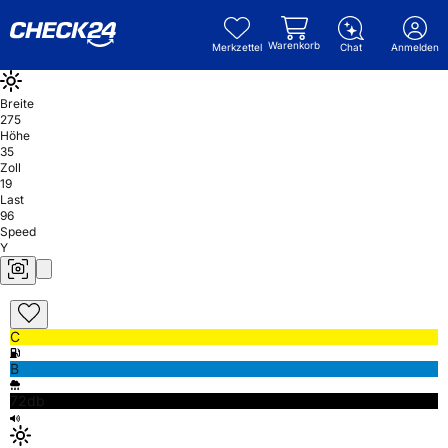
Warenkorb
Merkzettel
Chat
Anmelden
Breite
275
Höhe
35
Zoll
19
Last
96
Speed
Y
C
B
72db