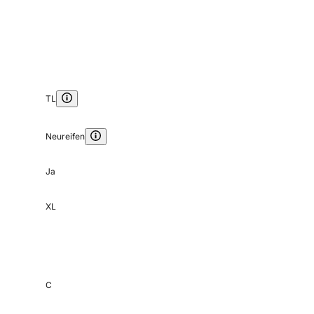
TL
Neureifen
Ja
XL
C