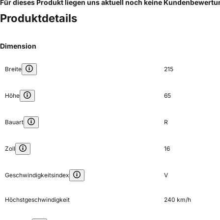
Für dieses Produkt liegen uns aktuell noch keine Kundenbewert
Produktdetails
Dimension
Breite
215
Höhe
65
Bauart
R
Zoll
16
Geschwindigkeitsindex
V
Höchstgeschwindigkeit
240 km/h