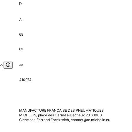
D
A
68
C1
ol
Ja
410974
MANUFACTURE FRANCAISE DES PNEUMATIQUES
MICHELIN, place des Carmes-Déchaux 23 63000
Clermont-Ferrand Frankreich, contact@tc.michelin.eu