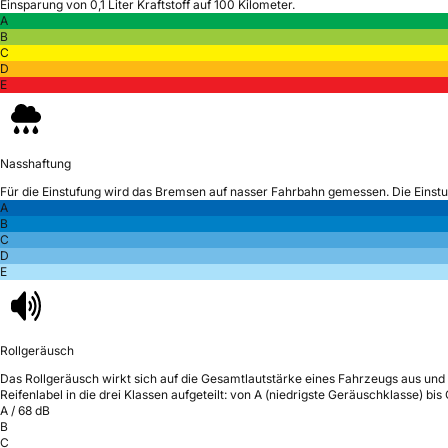
Einsparung von 0,1 Liter Kraftstoff auf 100 Kilometer.
A
B
C
D
E
Nasshaftung
Für die Einstufung wird das Bremsen auf nasser Fahrbahn gemessen.
Die Einst
A
B
C
D
E
Rollgeräusch
Das Rollgeräusch wirkt sich auf die Gesamtlautstärke eines Fahrzeugs aus
und 
Reifenlabel in die drei Klassen aufgeteilt: von A (niedrigste Geräuschklasse) bi
A
/
68
dB
B
C