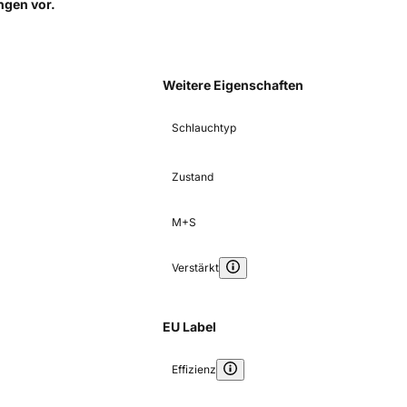
ungen
vor.
Weitere Eigenschaften
Schlauchtyp
Zustand
M+S
Verstärkt
EU Label
Effizienz