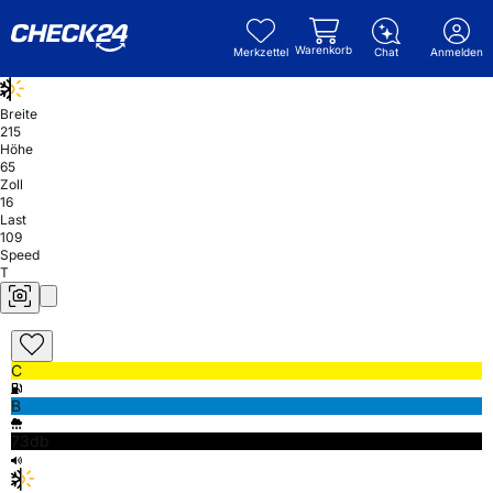
Warenkorb
Merkzettel
Chat
Anmelden
Breite
215
Höhe
65
Zoll
16
Last
109
Speed
T
C
B
73db