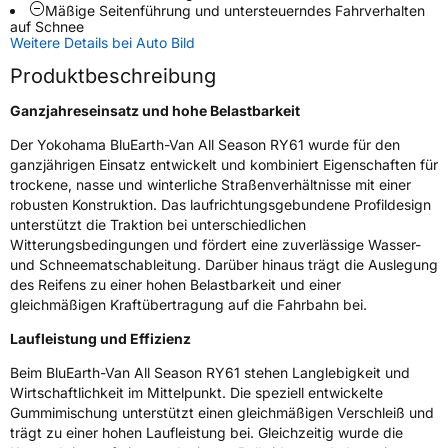
Mäßige Seitenführung und untersteuerndes Fahrverhalten
auf Schnee
Weitere Eigenschaften
Weitere Details bei Auto Bild
Schlauchtyp
TL
Produktbeschreibung
Ganzjahreseinsatz und hohe Belastbarkeit
Zustand
Neureifen
Der Yokohama BluEarth-Van All Season RY61 wurde für den
ganzjährigen Einsatz entwickelt und kombiniert Eigenschaften für
M+S
Ja
trockene, nasse und winterliche Straßenverhältnisse mit einer
C-Reifen
Ja
robusten Konstruktion. Das laufrichtungsgebundene Profildesign
unterstützt die Traktion bei unterschiedlichen
Witterungsbedingungen und fördert eine zuverlässige Wasser-
EU Label
und Schneematschableitung. Darüber hinaus trägt die Auslegung
des Reifens zu einer hohen Belastbarkeit und einer
Effizienz
C
gleichmäßigen Kraftübertragung auf die Fahrbahn bei.
Laufleistung und Effizienz
Nasshaftung
B
Beim BluEarth-Van All Season RY61 stehen Langlebigkeit und
Rollgeräusch (Klasse)
B
Wirtschaftlichkeit im Mittelpunkt. Die speziell entwickelte
Gummimischung unterstützt einen gleichmäßigen Verschleiß und
trägt zu einer hohen Laufleistung bei. Gleichzeitig wurde die
Rollgeräusch (dB)
73