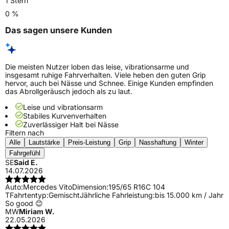
1 Stern
0 %
Das sagen unsere Kunden
Die meisten Nutzer loben das leise, vibrationsarme und
insgesamt ruhige Fahrverhalten. Viele heben den guten Grip
hervor, auch bei Nässe und Schnee. Einige Kunden empfinden
das Abrollgeräusch jedoch als zu laut.
Leise und vibrationsarm
Stabiles Kurvenverhalten
Zuverlässiger Halt bei Nässe
Filtern nach
Alle
Lautstärke
Preis-Leistung
Grip
Nasshaftung
Winter
Fahrgefühl
SE
Said E.
14.07.2026
Auto:
Mercedes Vito
Dimension:
195/65 R16C 104
T
Fahrtentyp:
Gemischt
Jährliche Fahrleistung:
bis 15.000 km / Jahr
So good 😊
MW
Miriam W.
22.05.2026