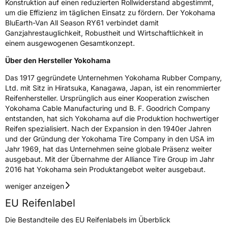
Konstruktion auf einen reduzierten Rollwiderstand abgestimmt,
Fahrzeugklasse
C2
um die Effizienz im täglichen Einsatz zu fördern. Der Yokohama
BluEarth-Van All Season RY61 verbindet damit
Ganzjahrestauglichkeit, Robustheit und Wirtschaftlichkeit in
3PMSF / Schneeflockensymbol / Alpine-Symbol
Ja
einem ausgewogenen Gesamtkonzept.
Eisgrip
Nein
Über den Hersteller Yokohama
EPREL ID
639025
Das 1917 gegründete Unternehmen Yokohama Rubber Company,
Ltd. mit Sitz in Hiratsuka, Kanagawa, Japan, ist ein renommierter
Allgemeine Produktsicherheit (GPSR)
Reifenhersteller. Ursprünglich aus einer Kooperation zwischen
Yokohama Cable Manufacturing und B. F. Goodrich Company
Herstellerkontakt
Yokohama Europe GmbH, Monschauer Str.
entstanden, hat sich Yokohama auf die Produktion hochwertiger
12 40549 Düsseldorf, Deutschland,
Reifen spezialisiert. Nach der Expansion in den 1940er Jahren
www.yokohama.eu
und der Gründung der Yokohama Tire Company in den USA im
Jahr 1969, hat das Unternehmen seine globale Präsenz weiter
ausgebaut. Mit der Übernahme der Alliance Tire Group im Jahr
2016 hat Yokohama sein Produktangebot weiter ausgebaut.
weniger anzeigen
EU Reifenlabel
Die Bestandteile des EU Reifenlabels im Überblick