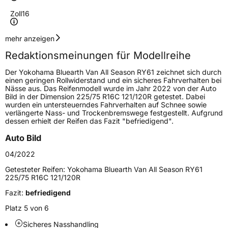
Zoll
16
Geschwindigkeitsindex
T
mehr anzeigen
Redaktionsmeinungen für Modellreihe
Höchstgeschwindigkeit
190 km/h
Der Yokohama Bluearth Van All Season RY61 zeichnet sich durch
Lastindex
109/107
einen geringen Rollwiderstand und ein sicheres Fahrverhalten bei
Nässe aus. Das Reifenmodell wurde im Jahr 2022 von der Auto
Bild in der Dimension 225/75 R16C 121/120R getestet. Dabei
Höchstlast
1030/975 kg
wurden ein untersteuerndes Fahrverhalten auf Schnee sowie
verlängerte Nass- und Trockenbremswege festgestellt. Aufgrund
Gewicht (in kg)
14,48 kg
dessen erhielt der Reifen das Fazit "befriedigend".
Auto Bild
Generelle Merkmale
04/2022
Fahrzeugtyp
Transporter
Getesteter Reifen:
Yokohama Bluearth Van All Season RY61
225/75 R16C 121/120R
Verwendung
Ganzjahresreifen
Fazit:
befriedigend
Modellname
Bluearth Van All Season RY61
Platz 5 von 6
Fahrzeugart
Transporter
Sicheres Nasshandling