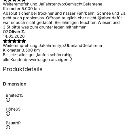
Weiterempfehlung:
Ja
Fahrtentyp:
Gemischt
Gefahrene
Kilometer:
5.000 km
Absolut sicher bei trockner und nasser Fahrbahn. Schnee und Eis
geht auch problemlos. Offroad tauglich eher nicht.😁aber dafür
war er auch nicht gedacht. Bei lehmigen feuchten Wiesen und
3.5t bitte was zum drunter legen mitnehmen!
OZ
Oliver Z.
14.05.2026
Weiterempfehlung:
Ja
Fahrtentyp:
Überland
Gefahrene
Kilometer:
3.500 km
Bis jetzt alles gut ,laufen schön ruhig
alle Kundenbewertungen anzeigen
Produktdetails
Dimension
Breite
215
Höhe
65
Bauart
R