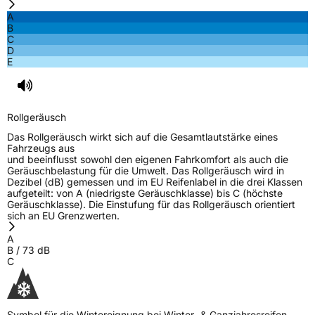
A
B
C
D
E
Rollgeräusch
Das Rollgeräusch wirkt sich auf die Gesamtlautstärke eines
Fahrzeugs aus
und beeinflusst sowohl den eigenen Fahrkomfort als auch die
Geräuschbelastung für die Umwelt. Das Rollgeräusch wird in
Dezibel (dB) gemessen und im EU Reifenlabel in die drei Klassen
aufgeteilt: von A (niedrigste Geräuschklasse) bis C (höchste
Geräuschklasse). Die Einstufung für das Rollgeräusch orientiert
sich an EU Grenzwerten.
A
B
/
73
dB
C
Symbol für die Wintereignung bei Winter- & Ganzjahresreifen