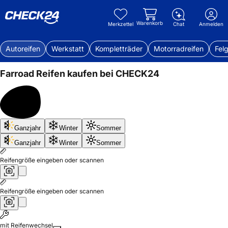
Warenkorb
Merkzettel
Chat
Anmelden
Autoreifen
Werkstatt
Kompletträder
Motorradreifen
Fel
Farroad
Reifen kaufen bei CHECK24
Bis
Ganzjahr
Winter
Sommer
50%
sparen
Ganzjahr
Winter
Sommer
Reifengröße eingeben oder scannen
Reifengröße eingeben oder scannen
mit Reifenwechsel