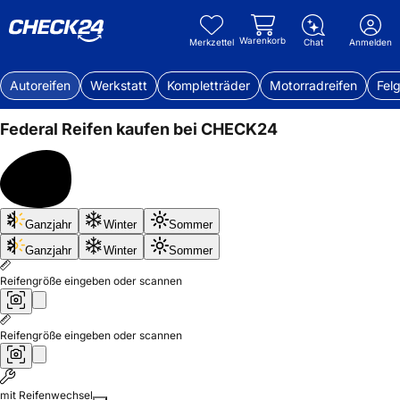
Warenkorb
Merkzettel
Chat
Anmelden
Autoreifen
Werkstatt
Kompletträder
Motorradreifen
Fel
Federal
Reifen kaufen bei CHECK24
Bis
Ganzjahr
Winter
Sommer
50%
sparen
Ganzjahr
Winter
Sommer
Reifengröße eingeben oder scannen
Reifengröße eingeben oder scannen
mit Reifenwechsel