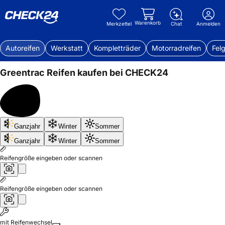
Warenkorb
Merkzettel
Chat
Anmelden
Autoreifen
Werkstatt
Kompletträder
Motorradreifen
Fel
Greentrac
Reifen kaufen bei CHECK24
Bis
Ganzjahr
Winter
Sommer
50%
sparen
Ganzjahr
Winter
Sommer
Reifengröße eingeben oder scannen
Reifengröße eingeben oder scannen
mit Reifenwechsel