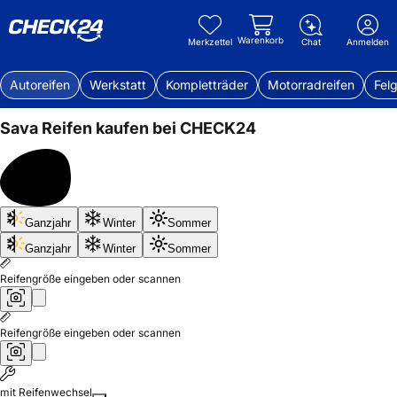
Warenkorb
Merkzettel
Chat
Anmelden
Autoreifen
Werkstatt
Kompletträder
Motorradreifen
Fel
Sava
Reifen kaufen bei CHECK24
Bis
Ganzjahr
Winter
Sommer
50%
sparen
Ganzjahr
Winter
Sommer
Reifengröße eingeben oder scannen
Reifengröße eingeben oder scannen
mit Reifenwechsel