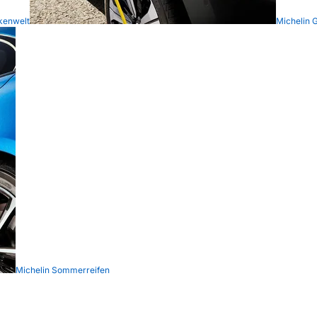
kenwelt
Michelin 
Michelin Sommerreifen