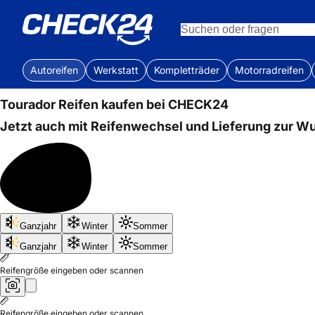
Autoreifen
Werkstatt
Kompletträder
Motorradreifen
Tourador
Reifen kaufen bei CHECK24
Jetzt auch mit Reifenwechsel und Lieferung zur W
Bis
Ganzjahr
Winter
Sommer
50%
sparen
Ganzjahr
Winter
Sommer
Reifengröße eingeben oder scannen
Reifengröße eingeben oder scannen