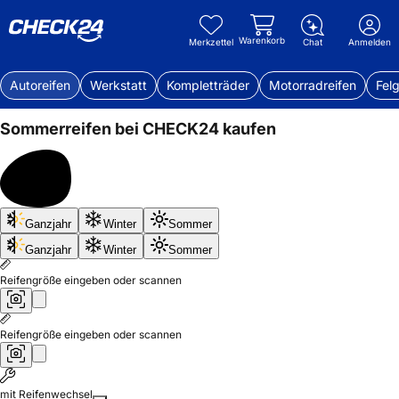
Warenkorb
Merkzettel
Chat
Anmelden
Autoreifen
Werkstatt
Kompletträder
Motorradreifen
Fel
Sommerreifen bei CHECK24 kaufen
Bis
Ganzjahr
Winter
Sommer
50%
sparen
Ganzjahr
Winter
Sommer
Reifengröße eingeben oder scannen
Reifengröße eingeben oder scannen
mit Reifenwechsel